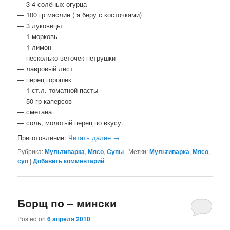
— 3-4 солёных огурца
— 100 гр маслин ( я беру с косточками)
— 3 луковицы
— 1 морковь
— 1 лимон
— несколько веточек петрушки
— лавровый лист
— перец горошек
— 1 ст.л. томатной пасты
— 50 гр каперсов
— сметана
— соль, молотый перец по вкусу.
Приготовление:
Читать далее
→
Рубрика:
Мультиварка
,
Мясо
,
Супы
|
Метки:
Мультиварка
,
Мясо
,
суп
|
Добавить комментарий
Борщ по – мински
Posted on
6 апреля 2010