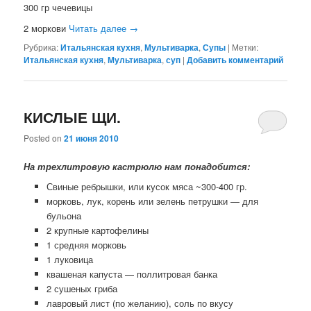
300 гр чечевицы
2 моркови
Читать далее
→
Рубрика:
Итальянская кухня
,
Мультиварка
,
Супы
|
Метки:
Итальянская кухня
,
Мультиварка
,
суп
|
Добавить комментарий
КИСЛЫЕ ЩИ.
Posted on
21 июня 2010
На трехлитровую кастрюлю нам понадобится:
Свиные ребрышки, или кусок мяса ~300-400 гр.
морковь, лук, корень или зелень петрушки — для
бульона
2 крупные картофелины
1 средняя морковь
1 луковица
квашеная капуста — поллитровая банка
2 сушеных гриба
лавровый лист (по желанию), соль по вкусу