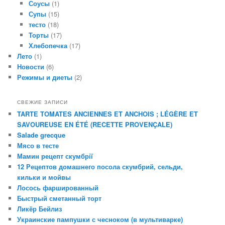
Соусы
(1)
Супы
(15)
тесто
(18)
Торты
(17)
Хлебопечка
(17)
Лето
(1)
Новости
(6)
Режимы и диеты
(2)
СВЕЖИЕ ЗАПИСИ
TARTE TOMATES ANCIENNES ET ANCHOIS ; LÉGÈRE ET
SAVOUREUSE EN ÉTÉ (RECETTE PROVENÇALE)
Salade grecque
Мясо в тесте
Мамин рецепт скумбрії
12 Рецептов домашнего посола скумбрий, сельди,
кильки и мойвы
Лосось фаршированный
Быстрый сметанный торт
Ликёр Бейлиз
Украинские пампушки с чесноком (в мультиварке)