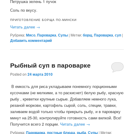
Петрушка зелень 1 пучок
Соль по вкусу.
ПРИГОТОВЛЕНИЕ БОРЩА ПО-МИНСКИ
Читать далее
→
Рубрика:
Мясо
,
Пароварка
,
Супы
|
Метки:
борщ
,
Пароварка
,
суп
|
Добавить комментарий
Рыбный суп в пароварке
Posted on
24 марта 2010
В емкость для риса укладываем понемногу порционными
кусочками (не мелкими, а то раскиснет) белую рыбу, красную
рыбу , креветки крупные сырые. Добавляем немного лука,
резаной моркови, картофель сырой, соль, специи, травки,
заливаем водой только чтобы прикрыть рыбу, и в пароварку
минут на 25-30, контролируйте готовность сами вилкой. Все!
Получится всего 2 порции.
Читать далее
→
Рубрика:
Пароварка
,
постные блюда
,
рыба
,
Супы
|
Метки: