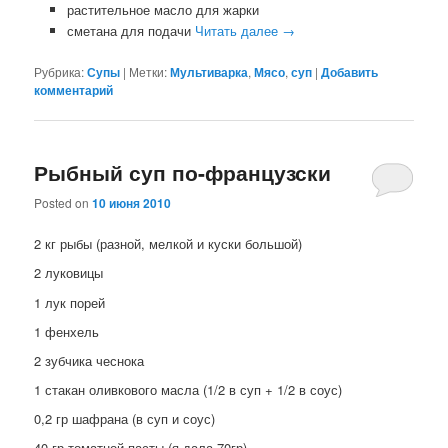
растительное масло для жарки
сметана для подачи
Читать далее
→
Рубрика:
Супы
|
Метки:
Мультиварка
,
Мясо
,
суп
|
Добавить
комментарий
Рыбный суп по-французски
Posted on
10 июня 2010
2 кг рыбы (разной, мелкой и куски большой)
2 луковицы
1 лук порей
1 фенхель
2 зубчика чеснока
1 стакан оливкового масла (1/2 в суп + 1/2 в соус)
0,2 гр шафрана (в суп и соус)
40 гр томатной пасты (я дала 70гр)