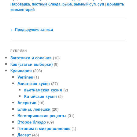
Пароварка
,
постные блюда
,
рыба
,
рыбный суп
,
суп
|
Добавить
комментарий
Навигация по записям
←
Предыдущие записи
РУБРИКИ
Заготовки и соления
(10)
Как (статьи выборки)
(9)
Кулинария
(208)
Verrines
(1)
Азиатская кухня
(27)
вьетнамская кухня
(2)
Китайская кухня
(5)
Аперитив
(16)
Блины, лепешки
(20)
Вегетарианские рецепты
(31)
Второе блюдо
(69)
Готовим в микроволновке
(1)
Десерт
(45)