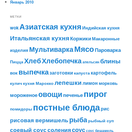
Январь 2010
МЕТКИ
Азиатская кухня
wok
Индийская кухня
Итальянская кухня
Коржики
Макаронные
Мясо
Мультиварка
Пароварка
изделия
Хлеб
Хлебопечка
блины
Пицца
апельсин
выпечка
заготовки
картофель
вок
капуста
лепешки
лимон
морковь
кулич
кухня Марокко
пирог
овощи
мороженое
печенье
постные блюда
рис
помидоры
рыба
рисовая вермишель
рыбный суп
соления
соус
соевый соус
соус бешамель