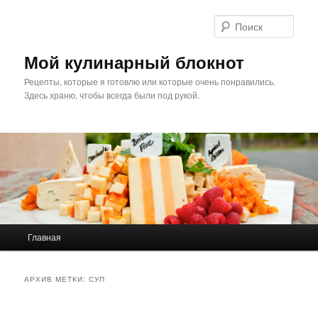
Поис
Мой кулинарный блокнот
Рецепты, которые я готовлю или которые очень понравились.
Здесь храню, чтобы всегда были под рукой.
Главное меню
Главная
Перейти к основному содержимому
Перейти к дополнительному содержимому
АРХИВ МЕТКИ:
СУП