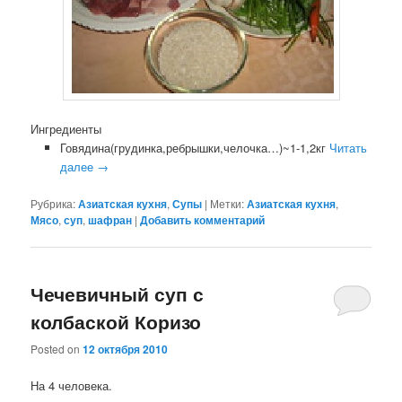
Ингредиенты
Говядина(грудинка,ребрышки,челочка…)~1-1,2кг
Читать
далее
→
Рубрика:
Азиатская кухня
,
Супы
|
Метки:
Азиатская кухня
,
Мясо
,
суп
,
шафран
|
Добавить комментарий
Чечевичный суп с
колбаской Коризо
Posted on
12 октября 2010
На 4 человека.