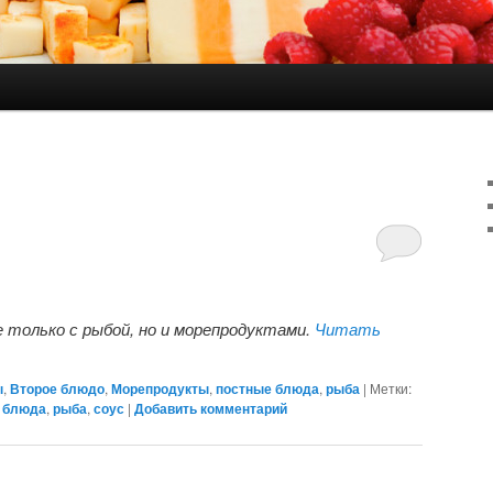
держимому
ому содержимому
 только с рыбой, но и морепродуктами.
Читать
ы
,
Второе блюдо
,
Морепродукты
,
постные блюда
,
рыба
|
Метки:
 блюда
,
рыба
,
соус
|
Добавить комментарий