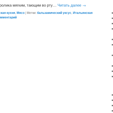
кролика мягким, тающим во рту…
Читать далее
→
кая кухня
,
Мясо
|
Метки:
бальзамический уксус
,
Итальянская
омментарий