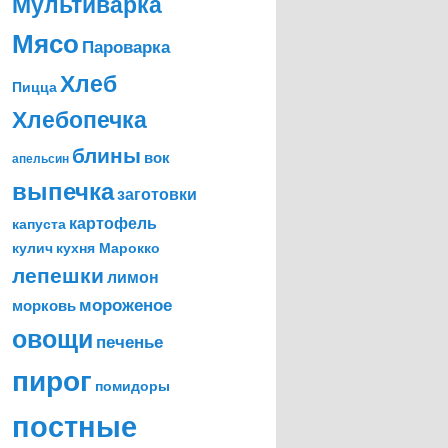
Мультиварка
Мясо
Пароварка
Хлеб
Пицца
Хлебопечка
блины
вок
апельсин
выпечка
заготовки
картофель
капуста
кулич
кухня Марокко
лепешки
лимон
мороженое
морковь
овощи
печенье
пирог
помидоры
постные