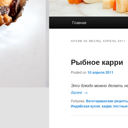
Главное меню
Главная
Перейти к основному со
Перейти к дополнительн
АРХИВ ЗА МЕСЯЦ:
АПРЕЛЬ 2011
Рыбное карри
Posted on
10 апреля 2011
Это блюдо можно делать не
далее
→
Рубрика:
Вегетарианские рецепт
Индийская кухня
,
карри
,
постные