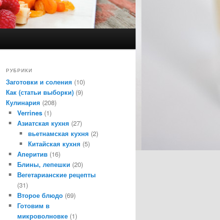
РУБРИКИ
Заготовки и соления
(10)
Как (статьи выборки)
(9)
Кулинария
(208)
Verrines
(1)
Азиатская кухня
(27)
вьетнамская кухня
(2)
Китайская кухня
(5)
Аперитив
(16)
Блины, лепешки
(20)
Вегетарианские рецепты
(31)
Второе блюдо
(69)
Готовим в
микроволновке
(1)