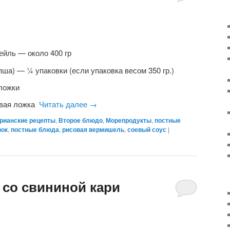
ейль — около 400 гр
ша) — ¼ упаковки (если упаковка весом 350 гр.)
ложки
овая ложка
Читать далее
→
рианские рецепты
,
Второе блюдо
,
Морепродукты
,
постные
вок
,
постные блюда
,
рисовая вермишель
,
соевый соус
|
 со свининой кари