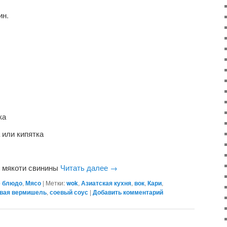
ин.
ка
 или кипятка
ки мякоти свинины
Читать далее
→
е блюдо
,
Мясо
|
Метки:
wok
,
Азиатская кухня
,
вок
,
Кари
,
вая вермишель
,
соевый соус
|
Добавить комментарий