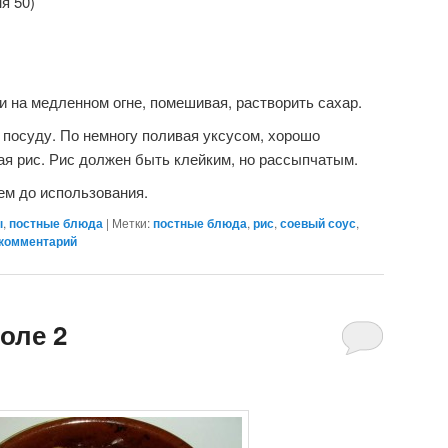
я 50)
и на медленном огне, помешивая, растворить сахар.
посуду. По немногу поливая уксусом, хорошо
я рис. Рис должен быть клейким, но рассыпчатым.
м до использования.
ы
,
постные блюда
|
Метки:
постные блюда
,
рис
,
соевый соус
,
 комментарий
коле 2