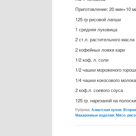
Приготовление: 20 мин+10 м
125 гр рисовой лапши
1 средняя луковица
2 ст.л. растительного масла
2 кофейных ложки кари
1/2 коф. л. соли
1/2 чашки мороженого горош
1/4 чашки кокосового молока
2 коф.л. соевого соуса
125 гр. нарезаной на полос
Рубрика:
Азиатская кухня
,
Второ
Макаронные изделия
,
Мясо
,
рисо