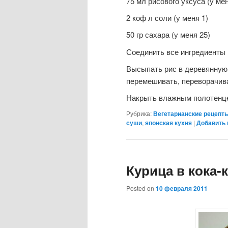
75 мл рисового уксуса (у мен
2 коф л соли (у меня 1)
50 гр сахара (у меня 25)
Соединить все ингредиенты 
Высыпать рис в деревянную 
перемешивать, переворачива
Накрыть влажным полотенце
Рубрика:
Вегетарианские рецепт
суши
,
японская кухня
|
Добавить
Курица в кока-
Posted on
10 февраля 2011