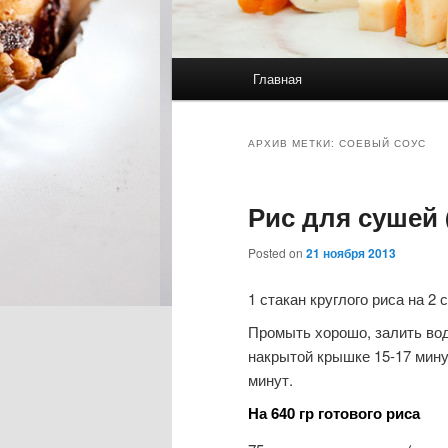
Главное меню
Главная
Перейти к основному со
Перейти к дополнительн
АРХИВ МЕТКИ:
СОЕВЫЙ СОУС
Рис для сушей 
Posted on
21 ноября 2013
1 стакан круглого риса на 2 
Промыть хорошо, залить водо
накрытой крышке 15-17 минут
минут.
На 640 гр готового риса