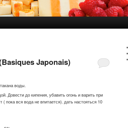
держимому
ому содержимому
(Basiques Japonais)
стакана воды.
й. Довести до кипения, убавить огонь и варить при
 ( пока вся вода не впитается). дать настояться 10