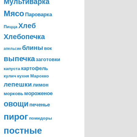
Мультиварка
Мясо
Пароварка
Хлеб
Пицца
Хлебопечка
блины
вок
апельсин
выпечка
заготовки
картофель
капуста
кулич
кухня Марокко
лепешки
лимон
мороженое
морковь
овощи
печенье
пирог
помидоры
постные