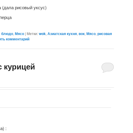
а (дала рисовый уксус)
 перца
е блюдо
,
Мясо
|
Метки:
wok
,
Азиатская кухня
,
вок
,
Мясо
,
рисовая
ить комментарий
с курицей
а) :