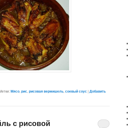
Метки:
Мясо
,
рис
,
рисовая вермишель
,
соевый соус
|
Добавить
йль с рисовой