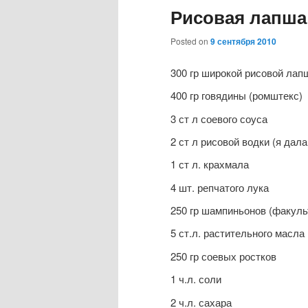
Рисовая лапша
Posted on
9 сентября 2010
300 гр широкой рисовой лап
400 гр говядины (ромштекс)
3 ст л соевого соуса
2 ст л рисовой водки (я дала
1 ст л. крахмала
4 шт. репчатого лука
250 гр шампиньонов (факуль
5 ст.л. растительного масла
250 гр соевых ростков
1 ч.л. соли
2 ч.л. сахара