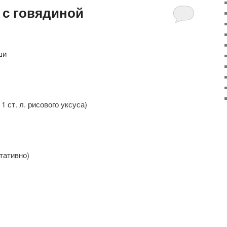
 с говядиной
ши
 1 ст. л. рисового уксуса)
тативно)