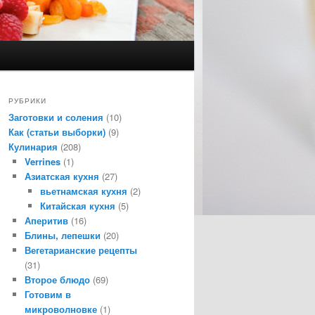
РУБРИКИ
Заготовки и соления
(10)
Как (статьи выборки)
(9)
Кулинария
(208)
Verrines
(1)
Азиатская кухня
(27)
вьетнамская кухня
(2)
Китайская кухня
(5)
Аперитив
(16)
Блины, лепешки
(20)
Вегетарианские рецепты
(31)
Второе блюдо
(69)
Готовим в
микроволновке
(1)