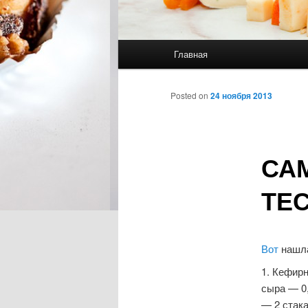
Главное меню
Главная
Перейти к основному со
Перейти к дополнительн
Posted on
24 ноября 2013
СА
ТЕС
Вот
нашла
1. Кефир
сыра — 0,
— 2 стака