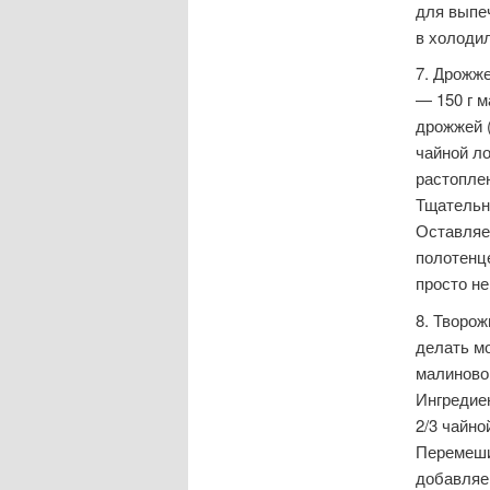
для выпеч
в холоди
7. Дрожже
— 150 г м
дрожжей (
чайной ло
растоплен
Тщательн
Оставляет
полотенце
просто не
8. Творож
делать мо
малиновог
Ингредиен
2/3 чайно
Перемеши
добавляе