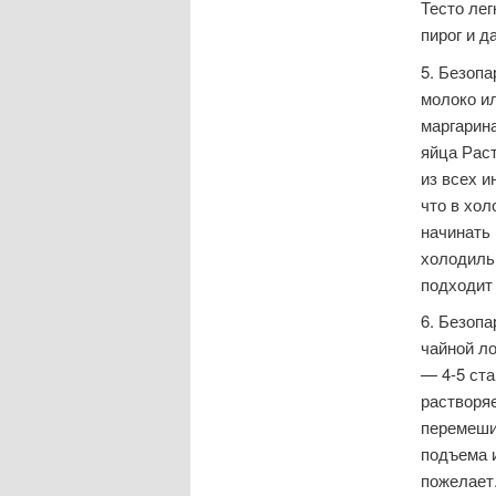
Тесто лег
пирог и д
5. Безоп
молоко ил
маргарина
яйца Раст
из всех и
что в хол
начинать 
холодильн
подходит 
6. Безопа
чайной ло
— 4-5 ста
растворяе
перемешив
подъема и
пожелает.