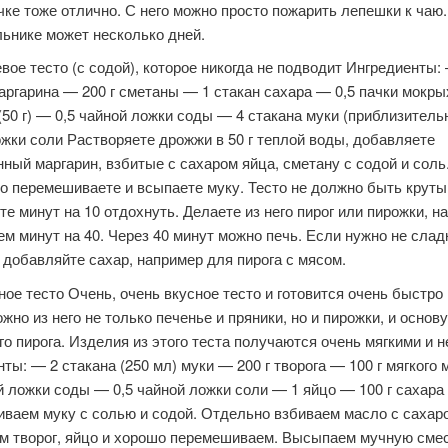
ке тоже отлично. С него можно просто пожарить лепешки к чаю
льнике может несколько дней.
вое тесто (с содой), которое никогда не подводит Ингредиенты:
аргарина — 200 г сметаны — 1 стакан сахара — 0,5 пачки мокры
50 г) — 0,5 чайной ложки соды — 4 стакана муки (приблизитель
жки соли Растворяете дрожжи в 50 г теплой воды, добавляете
ный маргарин, взбитые с сахаром яйца, сметану с содой и соль
о перемешиваете и всыпаете муку. Тесто не должно быть круты
е минут на 10 отдохнуть. Делаете из него пирог или пирожки, н
м минут на 40. Через 40 минут можно печь. Если нужно не сладк
 добавляйте сахар, например для пирога с мясом.
ное тесто Очень, очень вкусное тесто и готовится очень быстро и
жно из него не только печенье и пряники, но и пирожки, и основ
о пирога. Изделия из этого теста получаются очень мягкими и 
ты: — 2 стакана (250 мл) муки — 200 г творога — 100 г мягкого
й ложки соды — 0,5 чайной ложки соли — 1 яйцо — 100 г сахара
ваем муку с солью и содой. Отдельно взбиваем масло с сахар
м творог, яйцо и хорошо перемешиваем. Высыпаем мучную смес