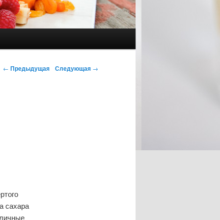
Навигация по записям
←
Предыдущая
Следующая
→
ртого
а сахара
тличные