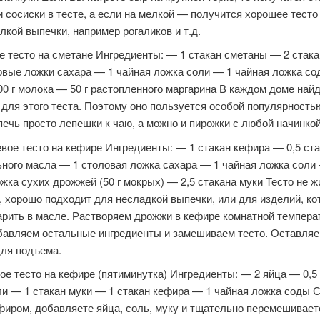
 сосиски в тесте, а если на мелкой — получится хорошее тесто
лкой выпечки, например рогаликов и т.д.
е тесто на сметане Ингредиенты: — 1 стакан сметаны — 2 стака
овые ложки сахара — 1 чайная ложка соли — 1 чайная ложка со
0 г молока — 50 г растопленного маргарина В каждом доме най
для этого теста. Поэтому оно пользуется особой популярностью
ечь просто лепешки к чаю, а можно и пирожки с любой начинкой
вое тесто на кефире Ингредиенты: — 1 стакан кефира — 0,5 ст
ьного масла — 1 столовая ложка сахара — 1 чайная ложка соли
жка сухих дрожжей (50 г мокрых) — 2,5 стакана муки Тесто не ж
, хорошо подходит для несладкой выпечки, или для изделий, к
арить в масле. Растворяем дрожжи в кефире комнатной темпера
бавляем остальные ингредиенты и замешиваем тесто. Оставляе
для подъема.
ое тесто на кефире (пятиминутка) Ингредиенты: — 2 яйца — 0,5
ли — 1 стакан муки — 1 стакан кефира — 1 чайная ложка соды 
фиром, добавляете яйца, соль, муку и тщательно перемешиваете