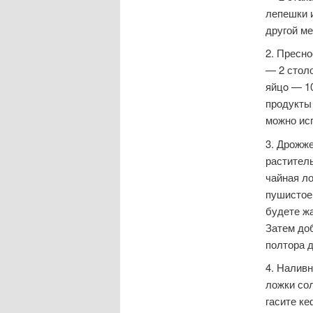
лепешки и
другой ме
2. Пресно
— 2 стол
яйцo — 10
продукты 
можно исп
3. Дрожже
растител
чайная ло
пушистое
будете ж
Затем до
полтора 
4. Наливн
ложки со
гасите ке