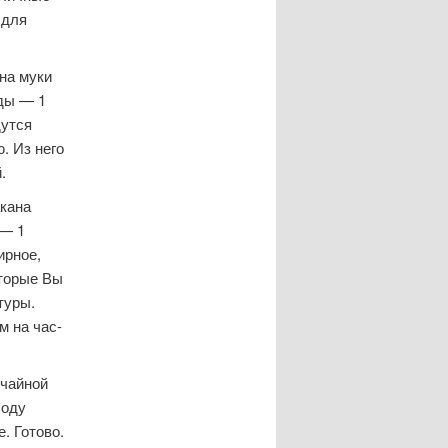
 для
на муки
ды — 1
дутся
. Из него
.
акана
 — 1
ирное,
оторые Вы
туры.
м на час-
 чайной
Соду
. Готово.