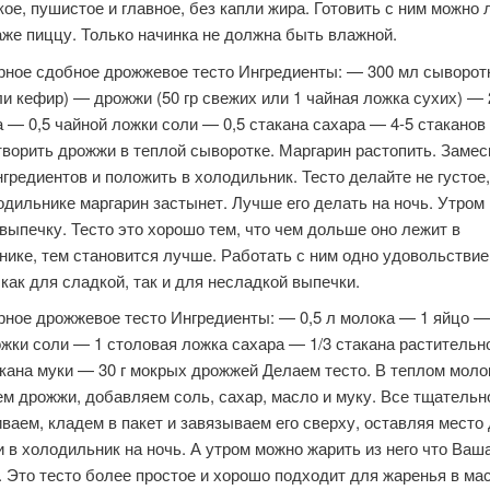
кое, пушистое и главное, без капли жира. Готовить с ним можно
аже пиццу. Только начинка не должна быть влажной.
арное сдобное дрожжевое тесто Ингредиенты: — 300 мл сыворот
и кефир) — дрожжи (50 гр свежих или 1 чайная ложка сухих) — 
 — 0,5 чайной ложки соли — 0,5 стакана сахара — 4-5 стаканов
ворить дрожжи в теплой сыворотке. Маргарин растопить. Замес
нгредиентов и положить в холодильник. Тесто делайте не густое
одильнике маргарин застынет. Лучше его делать на ночь. Утром
выпечку. Тесто это хорошо тем, что чем дольше оно лежит в
ике, тем становится лучше. Работать с ним одно удовольствие
как для сладкой, так и для несладкой выпечки.
рное дрожжевое тесто Ингредиенты: — 0,5 л молока — 1 яйцо —
жки соли — 1 столовая ложка сахара — 1/3 стакана растительн
кана муки — 30 г мокрых дрожжей Делаем тесто. В теплом моло
м дрожжи, добавляем соль, сахар, масло и муку. Все тщательн
аем, кладем в пакет и завязываем его сверху, оставляя место
 в холодильник на ночь. А утром можно жарить из него что Ваш
 Это тесто более простое и хорошо подходит для жаренья в мас