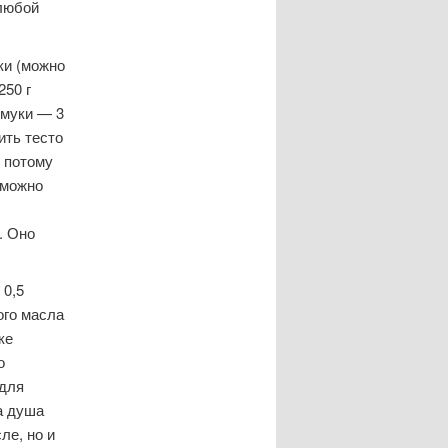
 любой
ки (можно
250 г
 муки — 3
ить тесто
, потому
 можно
. Оно
 0,5
ого масла
ке
о
 для
а душа
ле, но и