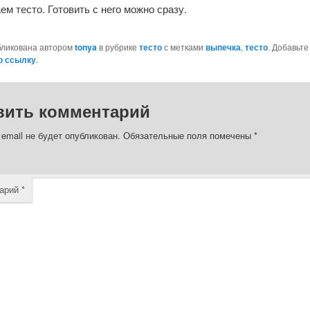
м тесто. Готовить с него можно сразу.
бликована автором
tonya
в рубрике
тесто
с метками
выпечка
,
тесто
. Добавьте
ю ссылку
.
вить комментарий
email не будет опубликован.
Обязательные поля помечены
*
арий
*