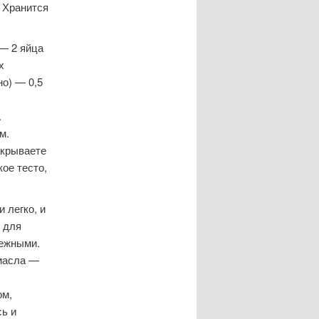
. Хранится
 — 2 яйца
х
но) — 0,5
.
м.
акрываете
ое тесто,
 легко, и
у для
нежными.
 масла —
ом,
ь и