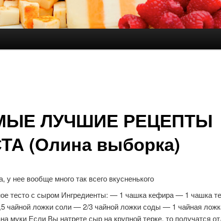
держимому
ому содержимому
МЫЕ ЛУЧШИЕ РЕЦЕПТЫ
ТА (Олина выборка)
, у нее вообще много так всего вкусненького
ное тесто с сыром Ингредиенты: — 1 чашка кефира — 1 чашка те
5 чайной ложки соли — 2/3 чайной ложки соды — 1 чайная ложк
на муки Если Вы натрете сыр на крупной терке, то получатся о