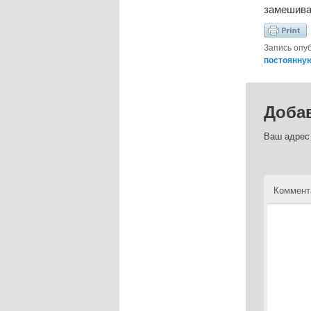
замешивае
Запись опу
постоянну
Доба
Ваш адрес 
Коммент