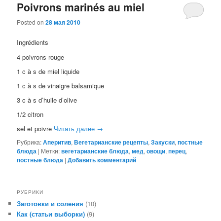
Poivrons marinés au miel
Posted on
28 мая 2010
Ingrédients
4 poivrons rouge
1 c à s de miel liquide
1 c à s de vinaigre balsamique
3 c à s d’huile d’olive
1/2 citron
sel et poivre
Читать далее
→
Рубрика:
Аперитив
,
Вегетарианские рецепты
,
Закуски
,
постные
блюда
|
Метки:
вегетарианские блюда
,
мед
,
овощи
,
перец
,
постные блюда
|
Добавить комментарий
РУБРИКИ
Заготовки и соления
(10)
Как (статьи выборки)
(9)