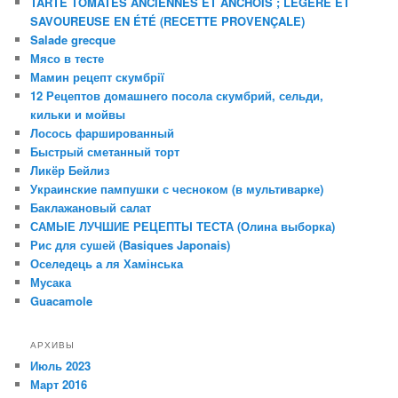
TARTE TOMATES ANCIENNES ET ANCHOIS ; LÉGÈRE ET
SAVOUREUSE EN ÉTÉ (RECETTE PROVENÇALE)
Salade grecque
Мясо в тесте
Мамин рецепт скумбрії
12 Рецептов домашнего посола скумбрий, сельди,
кильки и мойвы
Лосось фаршированный
Быстрый сметанный торт
Ликёр Бейлиз
Украинские пампушки с чесноком (в мультиварке)
Баклажановый салат
САМЫЕ ЛУЧШИЕ РЕЦЕПТЫ ТЕСТА (Олина выборка)
Рис для сушей (Basiques Japonais)
Оселедець а ля Хамінська
Мусака
Guacamole
АРХИВЫ
Июль 2023
Март 2016