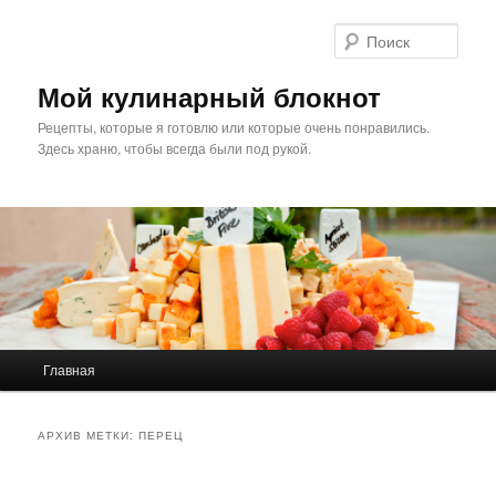
Поис
Мой кулинарный блокнот
Рецепты, которые я готовлю или которые очень понравились.
Здесь храню, чтобы всегда были под рукой.
Главное меню
Главная
Перейти к основному содержимому
Перейти к дополнительному содержимому
АРХИВ МЕТКИ:
ПЕРЕЦ