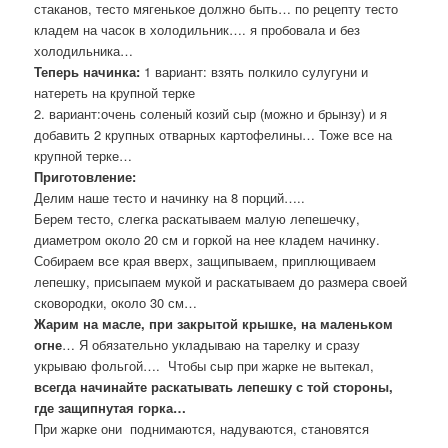
стаканов, тесто мягенькое должно быть… по рецепту тесто
кладем на часок в холодильник…. я пробовала и без
холодильника…
Теперь начинка:
1 вариант: взять полкило сулугуни и
натереть на крупной терке
2. вариант:очень соленый козий сыр (можно и брынзу) и я
добавить 2 крупных отварных картофелины… Тоже все на
крупной терке…
Приготовление:
Делим наше тесто и начинку на 8 порций…..
Берем тесто, слегка раскатываем малую лепешечку,
диаметром около 20 см и горкой на нее кладем начинку.
Собираем все края вверх, защипываем, приплющиваем
лепешку, присыпаем мукой и раскатываем до размера своей
сковородки, около 30 см…
Жарим на масле, при закрытой крышке, на маленьком
огне
… Я обязательно укладываю на тарелку и сразу
укрываю фольгой…. Чтобы сыр при жарке не вытекал,
всегда начинайте раскатывать лепешку с той стороны,
где защипнутая горка…
При жарке они поднимаются, надуваются, становятся