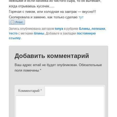
нежными и если начинка из чистого сыра, то он вытекает,
когда отрываешь кусочек…..
Горячая с пивом, или холодная на завтрак — вкусно!!!
Скопировала и заменю, как только сделаю
тут
Запись опубликована автором
tonya
в рубрике
Блины, лепешки
,
тесто
с метками
блины
. Добавьте в закладки
постоянную
ссылку
.
Добавить комментарий
Ваш адрес email не будет опубликован.
Обязательные
поля помечены
*
Комментарий
*