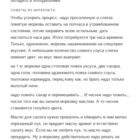
охладить в холодильнике.
СОВЕТЫ ИЗ ИНТЕРНЕТА:
Чтобы ускорить процесс, надо просоленную и слегка
помятую морковь оставить на полчаса в утрамбованном
состоянии, потом заправить всем остальным, дать
настояться часа два. Итого потребуется три часа времени.
Только, однозначно, морковь нашинкованная на спецтерке
вкуснее. А небольшое количество соевого соуса слегка
изменит цвет, но вкус явно выиграет.
на 1 кг моркови одна столовая ложка уксуса, две сахара,
одна соли, половина адзиномото,ложка соевого соуса,
полложки кориандра, перец кому как, но брать надо только
молотый чили.
надо ложить сахар и перемешивать… И чеснок надо ложить,,
после того как вы залили морковку маслом. А то чеснок
становится голубого цвета.
Масло для салата нужно прокалить и обжарить в нем мелко
порезанный лук, он придает маслу аромат и естествено
салату вкус. Если вы не любите лук, то масло надо
процедить. Ну а морковку действительно надо резать на