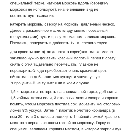
специальной терке, натирая морковь вдоль (середину
морковки не используют), иначе внешний вид не
соответствует названию.
натереть морковь, сверху на морковь давленный чеснок.
Далее в раскалённое масло кладу мелко порезанный
(полукольцами) лук. и сразу же маслом заливаю морковь.
Посолить, поперчить и добавить 1ч. л. соевого соуса.
для красоты цвета(так делают в корее)как только масло
закипело,нужно добавить красный молотый перец и сразу
снять с огня.тщательно перемешать. главное не
пережарить.блюдо приобретает очень красивый цвет.
обязательно добавляеться кунжут и уксус. уксус
70процентный.не тушится ни в коем случае.
1,5 кг морковки потереть на специальной терке, добавить:
1,5 чайных ложки соли, 3 столовых ложки сахара и хорошо
помять, чтобы морковка пустила сок. добавить 4-5 столовых
ложек 9% уксуса. Затем 1 пакетик молотого кориандра (в
нем 20 г или 3 столовых ложки) с 1 чайной ложкой красного
молотого перца высыпаем горкой на морковку. Горку со
специями заливаем горячим маслом, в котором жарили лук