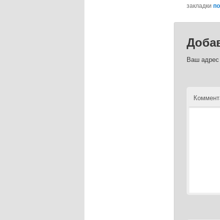
закладки
по
Доба
Ваш адрес 
Коммент