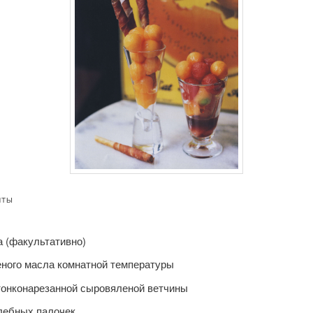
НТЫ
а (факультативно)
еного масла комнатной температуры
 тонконарезанной сыровяленой ветчины
хлебных палочек