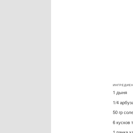
ИНГРЕДИЕ
1 дыня
1/4 арбуз
50 гр сол
6 кусков
1 пачка 