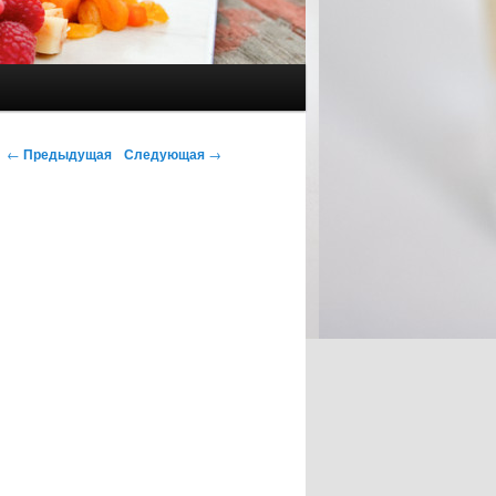
Навигация по записям
←
Предыдущая
Следующая
→