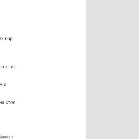
ех пор,
енты из
м и
на стол
бавьте в