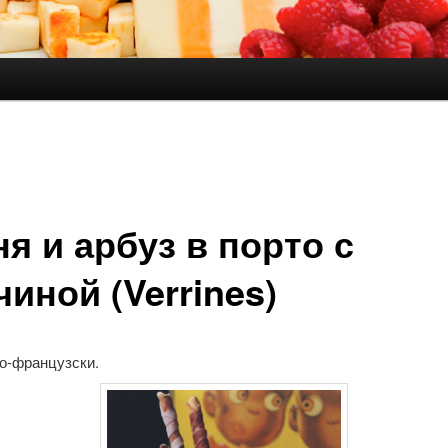
держимому
ому содержимому
я и арбуз в порто с
чиной (Verrines)
по-французски.