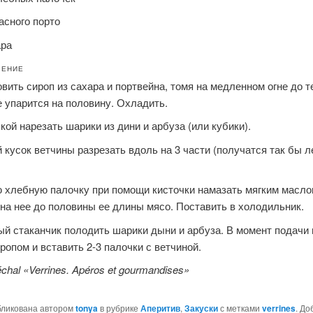
асного порто
ара
ЛЕНИЕ
овить сироп из сахара и портвейна, томя на медленном огне до т
е упарится на половину. Охладить.
кой нарезать шарики из дини и арбуза (или кубики).
 кусок ветчины разрезать вдоль на 3 части (получатся так бы л
ю хлебную палочку при помощи кисточки намазать мягким масло
на нее до половины ее длины мясо. Поставить в холодильник.
ый стаканчик полодить шарики дыни и арбуза. В момент подачи 
ропом и вставить 2-3 палочки с ветчиной.
chal «Verrines. Apéros et gourmandises»
бликована автором
tonya
в рубрике
Аперитив
,
Закуски
с метками
verrines
. До