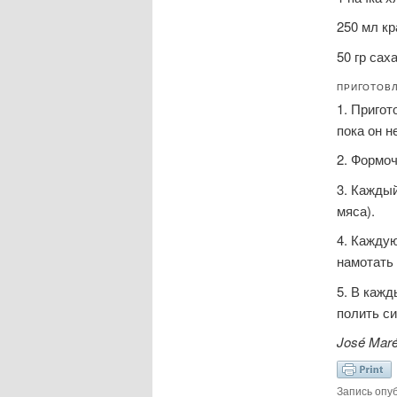
250 мл кр
50 гр сах
ПРИГОТОВ
1. Пригот
пока он н
2. Формоч
3. Каждый
мяса).
4. Кажду
намотать 
5. В кажд
полить си
José Maré
Запись опу