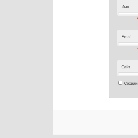
Имя
Email
Сайт
Сохрани