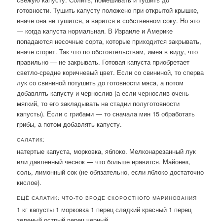
готовности. Тушить капусту положено при открытой крышке,
иначе она не тушится, а варится в собственном соку. Но это
— когда капуста нормальная. В Израиле и Америке
попадаются несочные сорта, которые приходится закрывать,
иначе сгорит. Так что по обстоятельствам, имея в виду, что
правильно — не закрывать. Готовая капуста приобретает
светло-средне коричневый цвет. Если со свининой, то сперва
лук со свининой потушить до готовности мяса, а потом
добавлять капусту и чернослив (а если чернослив очень
мягкий, то его закладывать на стадии полуготовности
капусты). Если с грибами — то сначала мин 15 обработать
грибы, а потом добавлять капусту.
САЛАТИК:
натертые капуста, морковка, яблоко. Мелконарезанный лук
или давленный чеснок — что больше нравится. Майонез,
соль, лимонный сок (не обязательно, если яблоко достаточно
кислое).
ЕЩЁ САЛАТИК: ЧТО-ТО ВРОДЕ СКОРОСТНОГО МАРИНОВАНИЯ
1 кг капусты 1 морковка 1 перец сладкий красный 1 перец
зеленый острый перец черный