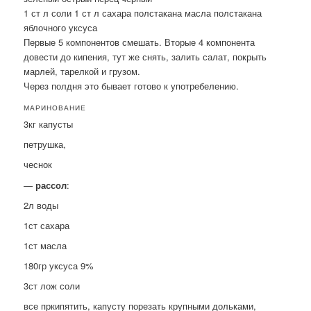
1 ст л соли 1 ст л сахара полстакана масла полстакана
яблочного уксуса
Первые 5 компонентов смешать. Вторые 4 компонента
довести до кипения, тут же снять, залить салат, покрыть
марлей, тарелкой и грузом.
Через полдня это бывает готово к употребелению.
МАРИНОВАНИЕ
3кг капусты
петрушка,
чеснок
—
рассол
:
2л воды
1ст сахара
1ст масла
180гр уксуса 9%
3ст лож соли
все пркипятить, капусту порезать крупными дольками,