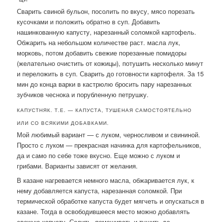
Сварить свиной бульон, посолить по вкусу, мясо порезать
кусочками и положить обратно в суп. Добавить
нашинкованную капусту, нарезанный соломкой картофель.
Обжарить на небольшом количестве раст. масла лук,
морковь, потом добавить свежие порезанные помидоры
(желательно очистить от кожицы), потушить несколько минут
и переложить в суп. Сварить до готовности картофеля. За 15
мин до конца варки в кастрюлю бросить пару нарезанных
зубчиков чеснока и порубленную петрушку.
КАПУСТНЯК. Т.Е. — КАПУСТА, ТУШЕНАЯ САМОСТОЯТЕЛЬНО
ИЛИ СО ВСЯКИМИ ДОБАВКАМИ.
Мой любимый вариант — с луком, черносливом и свининой.
Просто с луком — прекрасная начинка для картофельников,
да и само по себе тоже вкусно. Еще можно с луком и
грибами. Варианты зависят от желания.
В казане нагревается немного масла, обжаривается лук, к
нему добавляется капуста, нарезанная соломкой. При
термической обработке капуста будет мягчеть и опускаться в
казане. Тогда в освободившееся место можно добавлять
свежую капусту. Солить, помешивать и тушить до