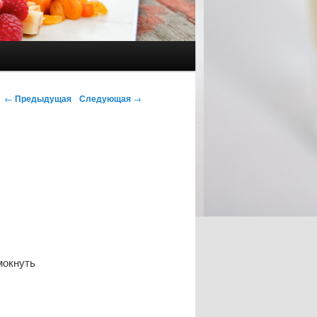
Навигация по записям
←
Предыдущая
Следующая
→
мокнуть