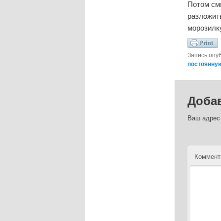
Потом см
разложить
морозилк
Запись опу
постоянну
Доба
Ваш адрес 
Коммент