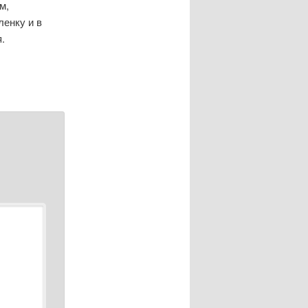
м,
ленку и в
.