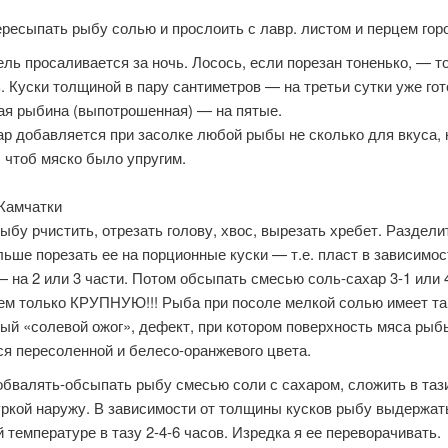
ресыпать рыбу солью и прослоить с лавр. листом и перцем гор
ль просаливается за ночь. Лосось, если порезан тоненько, — т
. Куски толщиной в пару сантиметров — на третьи сутки уже гот
ая рыбина (выпотрошенная) — на пятые.
р добавляется при засолке любой рыбы не сколько для вкуса, 
, чтоб мяско было упругим.
 Камчатки
бу рчистить, отрезать голову, хвос, вырезать хребет. Раздели
ьше порезать ее на порционные куски — т.е. пласт в зависимос
 на 2 или 3 части. Потом обсыпать смесью соль-сахар 3-1 или 4
ем только КРУПНУЮ!!! Рыба при посоле мелкой солью имеет та
ый «солевой ожог», дефект, при котором поверхность мяса рыб
ся пересоленной и белесо-оранжевого цвета.
бвалять-обсыпать рыбу смесью соли с сахаром, сложить в тази
уркой наружу. В зависимости от толщины кусков рыбу выдержат
 температуре в тазу 2-4-6 часов. Изредка я ее переворачивать.