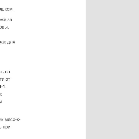
ошком.
оже за
овы.
как для
ть на
ти от
-1.
к
ы
к мясо-к-
ь при