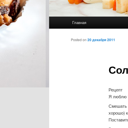
Главное меню
Главная
Перейти к основному со
Перейти к дополнительн
Posted on
20 декабря 2011
Сол
Рецепт
Я люблю 
Смешать 2
хорошо) 
Поставить