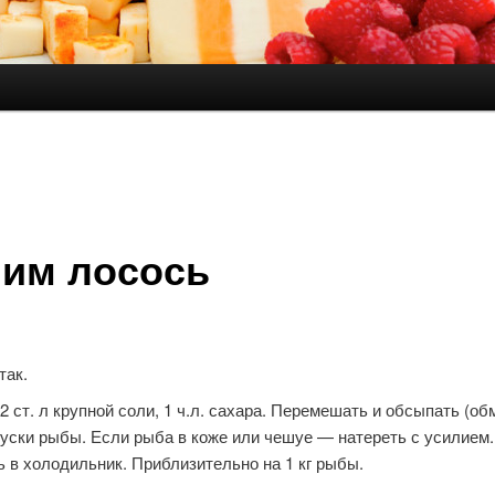
держимому
ому содержимому
им лосось
так.
 ст. л крупной соли, 1 ч.л. сахара. Перемешать и обсыпать (об
куски рыбы. Если рыба в коже или чешуе — натереть с усилием.
 в холодильник. Приблизительно на 1 кг рыбы.