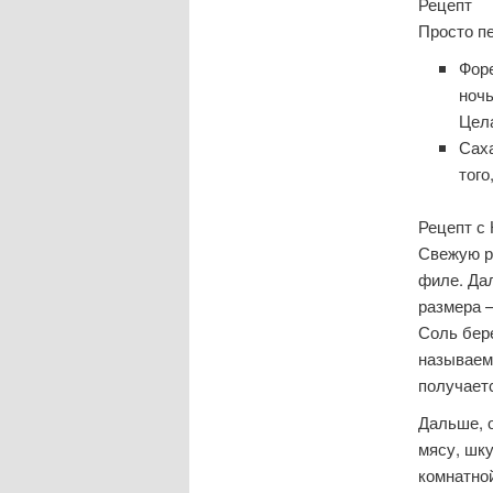
Рецепт
Просто пе
Форе
ночь
Цел
Саха
того
Рецепт с
Свежую ры
филе. Дал
размера —
Соль бер
называем
получает
Дальше, о
мясу, шк
комнатной