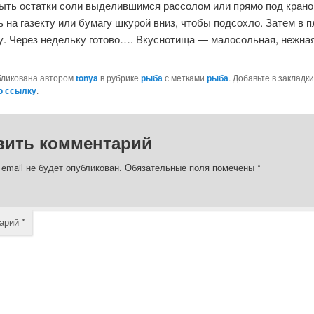
ыть остатки соли выделившимся рассолом или прямо под крано
 на газекту или бумагу шкурой вниз, чтобы подсохло. Затем в п
у. Через недельку готово…. Вкуснотища — малосольная, нежная
бликована автором
tonya
в рубрике
рыба
с метками
рыба
. Добавьте в закладки
ю ссылку
.
вить комментарий
email не будет опубликован.
Обязательные поля помечены
*
арий
*