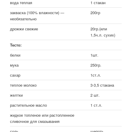
вода теплая
1 стакан
закваска (100% влажности) —
200гр
необязательно
дрожжи свежие
20гр.(или
1,5ч.л. сухих)
Тесто:
белки
1шт.
мука
250гр.
сахар
1ст.л.
теплое молоко
3-3,5 стакана
желтки
2 шт.
растительное масло
1 ст.л.
жидкое топленое или растопленное
сливочное для смазывания
соль
щепоть