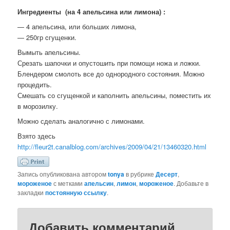
Ингредиенты (на 4 апельсина или лимона) :
— 4 апельсина, или больших лимона,
— 250гр cгущенки.
Вымыть апельсины.
Срезать шапочки и опустошить при помощи ножа и ложки.
Блендером смолоть все до однородного состояния. Можно
процедить.
Смешать со сгущенкой и каполнить апельсины, поместить их
в морозилку.
Можно сделать аналогично с лимонами.
Взято здесь
http://fleur2t.canalblog.com/archives/2009/04/21/13460320.html
Запись опубликована автором
tonya
в рубрике
Десерт
,
мороженое
с метками
апельсин
,
лимон
,
мороженое
. Добавьте в
закладки
постоянную ссылку
.
Добавить комментарий