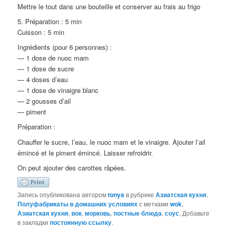
Mettre le tout dans une bouteille et conserver au frais au frigo
5. Préparation : 5 min
Cuisson : 5 min
Ingrédients (pour 6 personnes) :
— 1 dose de nuoc mam
— 1 dose de sucre
— 4 doses d’eau
— 1 dose de vinaigre blanc
— 2 gousses d’ail
— piment
Préparation :
Chauffer le sucre, l’eau, le nuoc mam et le vinaigre. Ajouter l’ail
émincé et le piment émincé. Laisser refroidrir.
On peut ajouter des carottes râpées.
Запись опубликована автором
tonya
в рубрике
Азиатская кухня
,
Полуфабрикаты в домашних условиях
с метками
wok
,
Азиатская кухня
,
вок
,
морковь
,
постные блюда
,
соус
. Добавьте
в закладки
постоянную ссылку
.