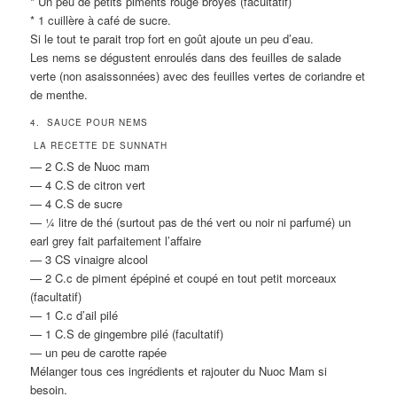
* Un peu de petits piments rouge broyés (facultatif)
* 1 cuillère à café de sucre.
Si le tout te parait trop fort en goût ajoute un peu d’eau.
Les nems se dégustent enroulés dans des feuilles de salade
verte (non asaissonnées) avec des feuilles vertes de coriandre et
de menthe.
4. SAUCE POUR NEMS
LA RECETTE DE SUNNATH
— 2 C.S de Nuoc mam
— 4 C.S de citron vert
— 4 C.S de sucre
— ¼ litre de thé (surtout pas de thé vert ou noir ni parfumé) un
earl grey fait parfaitement l’affaire
— 3 CS vinaigre alcool
— 2 C.c de piment épépiné et coupé en tout petit morceaux
(facultatif)
— 1 C.c d’ail pilé
— 1 C.S de gingembre pilé (facultatif)
— un peu de carotte rapée
Mélanger tous ces ingrédients et rajouter du Nuoc Mam si
besoin.