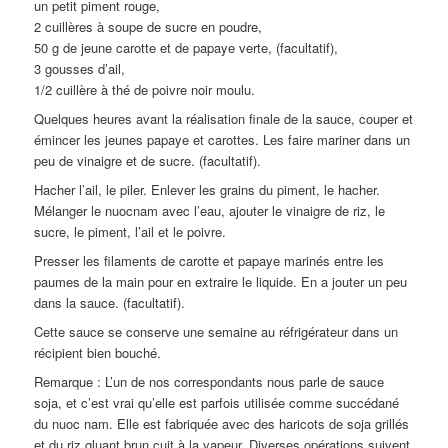
un petit piment rouge,
2 cuillères à soupe de sucre en poudre,
50 g de jeune carotte et de papaye verte, (facultatif),
3 gousses d’ail,
1/2 cuillère à thé de poivre noir moulu.
Quelques heures avant la réalisation finale de la sauce, couper et
émincer les jeunes papaye et carottes. Les faire mariner dans un
peu de vinaigre et de sucre. (facultatif).
Hacher l’ail, le piler. Enlever les grains du piment, le hacher.
Mélanger le nuocnam avec l’eau, ajouter le vinaigre de riz, le
sucre, le piment, l’ail et le poivre.
Presser les filaments de carotte et papaye marinés entre les
paumes de la main pour en extraire le liquide. En a jouter un peu
dans la sauce. (facultatif).
Cette sauce se conserve une semaine au réfrigérateur dans un
récipient bien bouché.
Remarque : L’un de nos correspondants nous parle de sauce
soja, et c’est vrai qu’elle est parfois utilisée comme succédané
du nuoc nam. Elle est fabriquée avec des haricots de soja grillés
et du riz gluant brun cuit à la vapeur. Diverses opérations suivent