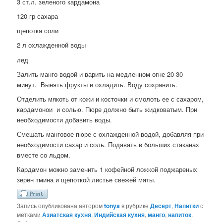
3 ст.л. зеленого кардамона
120 гр сахара
щепотка соли
2 л охлажденной воды
лед
Залить манго водой и варить на медленном огне 20-30
минут. Вынять фрукты и охладить. Воду сохранить.
Отделить мякоть от кожи и косточки и смолоть ее с сахаром,
кардамонои и солью. Пюре должно быть жидковатым. При
необходимости добавить воды.
Смешать манговое пюре с охлажденной водой, добавляя при
необходимости сахар и соль. Подавать в больших стаканах
вместе со льдом.
Кардамон можно заменить 1 кофейной ложкой поджареных
зерен тмина и щепоткой листье свежей мяты.
Запись опубликована автором
tonya
в рубрике
Десерт
,
Напитки
с
метками
Азиатская кухня
,
Индийская кухня
,
манго
,
напиток
.