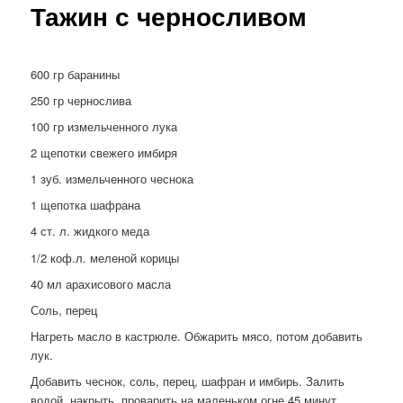
Тажин с черносливом
600 гр баранины
250 гр чернослива
100 гр измельченного лука
2 щепотки свежего имбиря
1 зуб. измельченного чеснока
1 щепотка шафрана
4 ст. л. жидкого меда
1/2 коф.л. меленой корицы
40 мл арахисового масла
Соль, перец
Нагреть масло в кастрюле. Обжарить мясо, потом добавить
лук.
Добавить чеснок, соль, перец, шафран и имбирь. Залить
водой, накрыть, проварить на маленьком огне 45 минут.